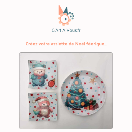
G'Art A Vous.fr
Créez votre assiette de Noël féerique…