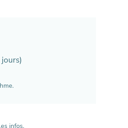
 jours)
thme.
es infos.