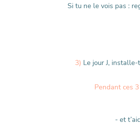
Si tu ne le vois pas : 
3)
Le jour J, install
Pendant ces 3 
- et t’a