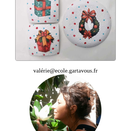
valérie@ecole.gartavous.fr